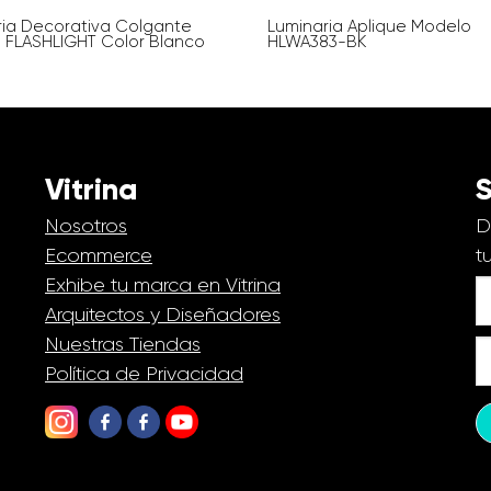
ria Decorativa Colgante
Luminaria Aplique Modelo
 FLASHLIGHT Color Blanco
HLWA383-BK
Vitrina
S
Nosotros
D
Ecommerce
t
Exhibe tu marca en Vitrina
Arquitectos y Diseñadores
Nuestras Tiendas
Política de Privacidad