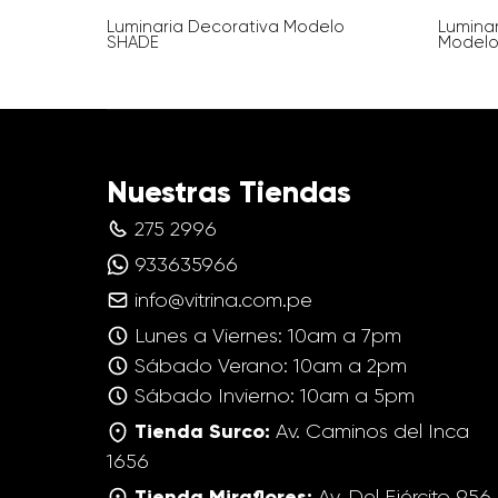
Luminaria Decorativa Modelo
Lumina
SHADE
Modelo
Nuestras Tiendas
275 2996
933635966
info@vitrina.com.pe
Lunes a Viernes: 10am a 7pm
Sábado Verano: 10am a 2pm
Sábado Invierno: 10am a 5pm
Tienda Surco:
Av. Caminos del Inca
1656
Tienda Miraflores:
Av. Del Ejército 956