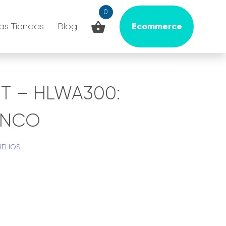
0
Ecommerce
as Tiendas
Blog
 – HLWA300:
ANCO
HELIOS