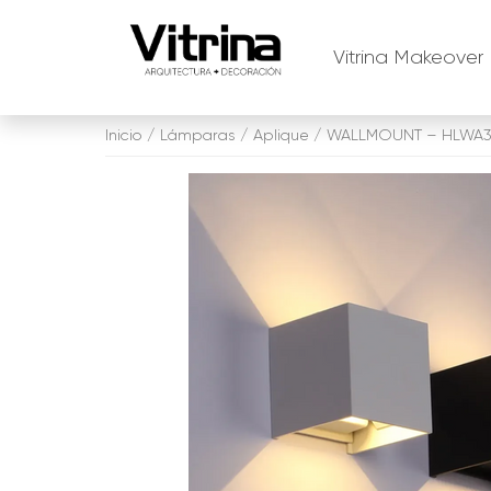
Vitrina Makeover
Skip
Inicio
/
Lámparas
/
Aplique
/ WALLMOUNT – HLWA
to
content