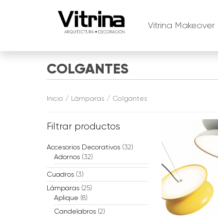
Vitrina Makeover
Skip
COLGANTES
to
content
Inicio
/
Lámparas
/ Colgantes
Filtrar productos
Accesorios Decorativos
(32)
Adornos
(32)
Cuadros
(3)
Lámparas
(25)
Aplique
(8)
Candelabros
(2)