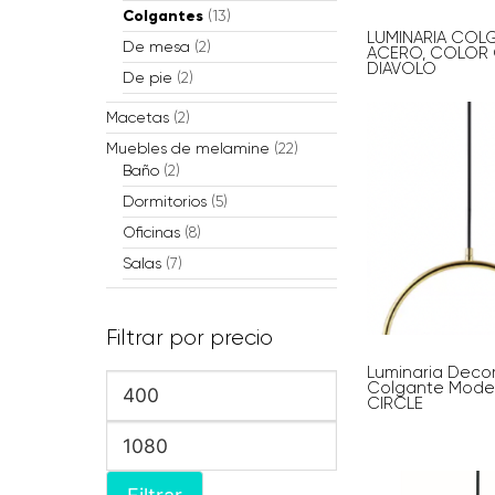
Colgantes
(13)
LUMINARIA COL
De mesa
(2)
ACERO, COLOR 
DIAVOLO
De pie
(2)
Macetas
(2)
Muebles de melamine
(22)
Baño
(2)
Dormitorios
(5)
Oficinas
(8)
Salas
(7)
Filtrar por precio
Luminaria Deco
Colgante Mode
Precio
CIRCLE
mínimo
Precio
máximo
Filtrar