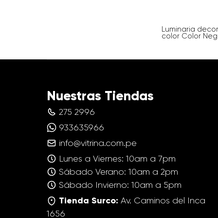
Luminaria decor
color Color Neg
Nuestras Tiendas
275 2996
933635966
info@vitrina.com.pe
Lunes a Viernes: 10am a 7pm
Sábado Verano: 10am a 2pm
Sábado Invierno: 10am a 5pm
Tienda Surco:
Av. Caminos del Inca
1656